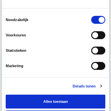
Vastgoedbeheer
Start wo 9 sep
Toestemmingsselectie
Noodzakelijk
EP-W Basis - Woningen
Start wo 9 sep
Voorkeuren
Statistieken
Relevant bij dit artikel
Verduurzaming Vastgoed en
Marketing
DMJOP
Details tonen
Tijdens deze opleiding leer je duurzaamheid
integraal te benaderen, maatregelen te
formuleren en te vertalen naar een duurzaam
Alles toestaan
meerjarenonderhoudsplan (DMJOP). Hierbij
worden…
Lees verder