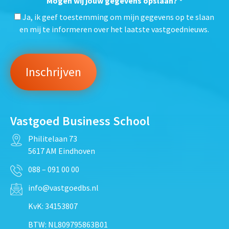
Mogen wij jouw gegevens opslaan?
*
Ja, ik geef toestemming om mijn gegevens op te slaan
en mij te informeren over het laatste vastgoednieuws.
Vastgoed Business School
Philitelaan 73
5617 AM Eindhoven
088 – 091 00 00
info@vastgoedbs.nl
KvK: 34153807
BTW: NL809795863B01