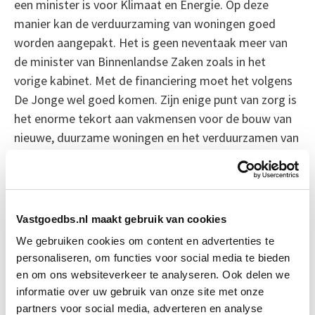
een minister is voor Klimaat en Energie. Op deze
manier kan de verduurzaming van woningen goed
worden aangepakt. Het is geen neventaak meer van
de minister van Binnenlandse Zaken zoals in het
vorige kabinet. Met de financiering moet het volgens
De Jonge wel goed komen. Zijn enige punt van zorg is
het enorme tekort aan vakmensen voor de bouw van
nieuwe, duurzame woningen en het verduurzamen van
bestaande huizen.
Bron: NRC
Vastgoedbs.nl maakt gebruik van cookies
Boeiend verhaal? Duik dan eens
We gebruiken cookies om content en advertenties te
in deze opleidingen:
personaliseren, om functies voor social media te bieden
en om ons websiteverkeer te analyseren. Ook delen we
informatie over uw gebruik van onze site met onze
Circulair Bouwen
Start do 24 sep
partners voor social media, adverteren en analyse