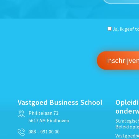
Ja, ik geef 
Vastgoed Business School
Opleid
onder
Philitelaan 73
5617 AM Eindhoven
Strategis
Beleid opl
088 – 091 00 00
Vastgoedbe