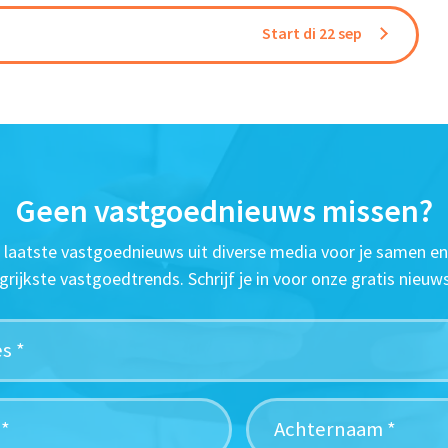
Start di 22 sep
Geen vastgoednieuws missen?
t laatste vastgoednieuws uit diverse media voor je samen en
grijkste vastgoedtrends. Schrijf je in voor onze gratis nieuws