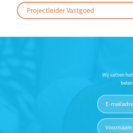
Projectleider Vastgoed
Wij vatten he
belan