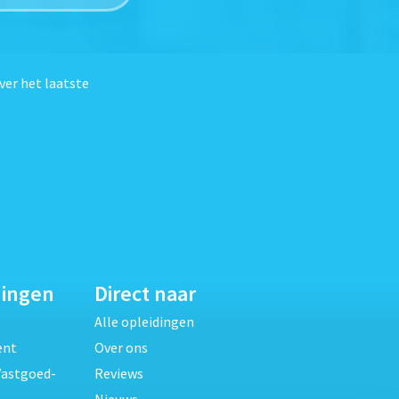
ver het laatste
dingen
Direct naar
Alle opleidingen
ent
Over ons
Vastgoed-
Reviews
Nieuws