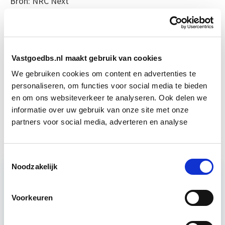
Bron: NRC Next
Boeiend verhaal? Duik dan eens
in deze opleidingen:
Vastgoedbs.nl maakt gebruik van cookies
Persoonlijk Leiderschap: Effectief
We gebruiken cookies om content en advertenties te
Start di
Leidinggeven & Communiceren
22 sep
personaliseren, om functies voor social media te bieden
en om ons websiteverkeer te analyseren. Ook delen we
informatie over uw gebruik van onze site met onze
Lean Management
Start di 8 dec
partners voor social media, adverteren en analyse
Toestemmingsselectie
Noodzakelijk
Relevant bij dit artikel
Voorkeuren
Projectleider Vastgoed