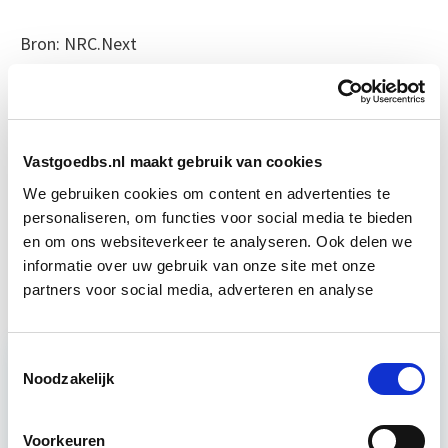
Bron: NRC.Next
Boeiend verhaal? Duik dan eens
in deze opleidingen:
Vastgoedbs.nl maakt gebruik van cookies
Vastgoedbeheer
Start wo 9 sep
We gebruiken cookies om content en advertenties te
personaliseren, om functies voor social media te bieden
en om ons websiteverkeer te analyseren. Ook delen we
Vastgoedrecht & Bouwrecht
Start wo 16 sep
informatie over uw gebruik van onze site met onze
partners voor social media, adverteren en analyse
Toestemmingsselectie
Noodzakelijk
Relevant bij dit artikel
Klanttevredenheid &
Huisvestingskwaliteit
Voorkeuren