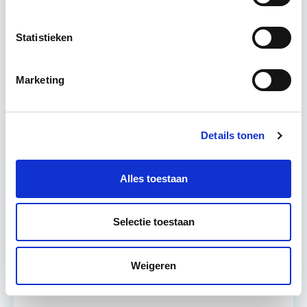
Het succes van het vastgoedbedrijf zit in de
Statistieken
uitvoering, niet in het maken van plannen.
Verhoogde klanttevredenheid en
Marketing
huisvestingskwaliteit levert altijd voordeel…
Lees verder
Details tonen
Utrecht
Alles toestaan
1 lesdag lesdag(en)
6 uur
Selectie toestaan
Eerstvolgende startdatum
Weigeren
wo 28 okt 2026 - Utrecht of Online