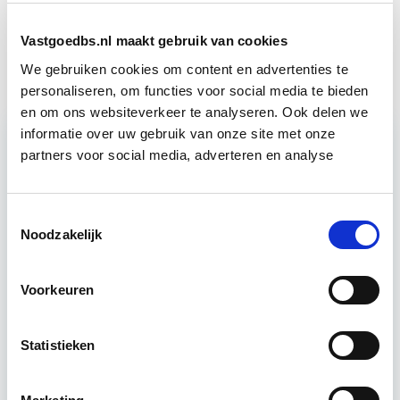
Transitiemanagement voor de
Start do
Circulaire Economie
Vastgoedbs.nl maakt gebruik van cookies
10 jun
We gebruiken cookies om content en advertenties te
personaliseren, om functies voor social media te bieden
en om ons websiteverkeer te analyseren. Ook delen we
informatie over uw gebruik van onze site met onze
partners voor social media, adverteren en analyse
Relevant bij dit artikel
Circulair Bouwen
Toestemmingsselectie
Noodzakelijk
Circulair bouwen is de toekomst. Letterlijk, want in
2050 wil de Nederlandse overheid dat de
Voorkeuren
bouweconomie volledig circulair is. Dit betekent
dat…
Lees verder
Statistieken
Utrecht of online