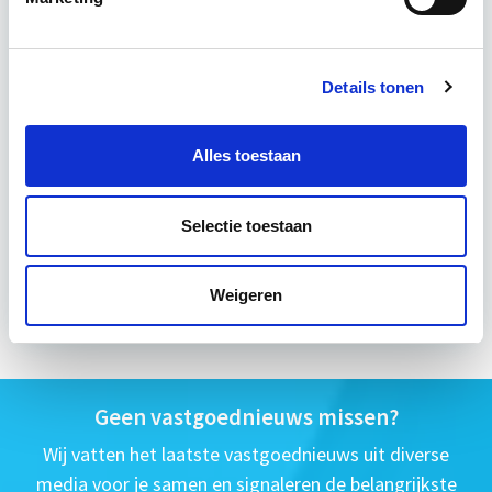
15 Lesdagen lesdag(en)
Details tonen
4 - 8 uur per week
Eerstvolgende startdatum
Alles toestaan
do 10 sep 2026 - Utrecht of Online
Selectie toestaan
Meer informatie
Weigeren
Geen vastgoednieuws missen?
Wij vatten het laatste vastgoednieuws uit diverse
media voor je samen en signaleren de belangrijkste