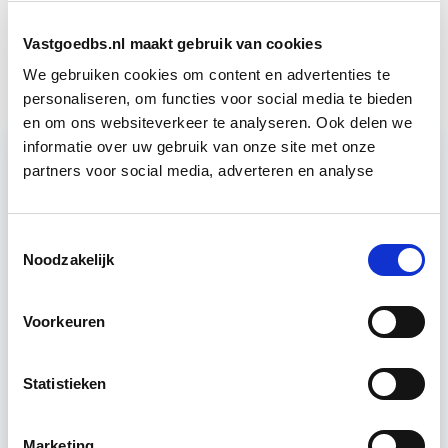
Business Case voor Vastgoed- &
Start do
Projectontwikkeling
10 sep
Vastgoedbs.nl maakt gebruik van cookies
We gebruiken cookies om content en advertenties te
personaliseren, om functies voor social media te bieden
en om ons websiteverkeer te analyseren. Ook delen we
informatie over uw gebruik van onze site met onze
partners voor social media, adverteren en analyse
Relevant bij dit artikel
Business Case voor Vastgoed- &
Projectontwikkeling
Toestemmingsselectie
Noodzakelijk
Tijdens deze opleiding leer je om integraal
vastgoedprojecten te realiseren en/of te
Voorkeuren
verbeteren. De belangrijkste trends in vastgoed
komen voorbij, waarbij de…
Lees verder
Statistieken
Utrecht en/of online
Marketing