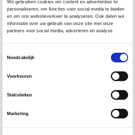
We gebruiken cookies om content en advertenties te
personaliseren, om functies voor social media te bieden
Relevant bij dit artikel
en om ons websiteverkeer te analyseren. Ook delen we
Circulair Bouwen
informatie over uw gebruik van onze site met onze
partners voor social media, adverteren en analyse
Circulair bouwen is de toekomst. Letterlijk, want in
Toestemmingsselectie
2050 wil de Nederlandse overheid dat de
Noodzakelijk
bouweconomie volledig circulair is. Dit betekent
dat…
Lees verder
Voorkeuren
Utrecht of online
Statistieken
18 lesdagen lesdag(en)
Marketing
4 uur per week zelfstudie
Eerstvolgende startdatum