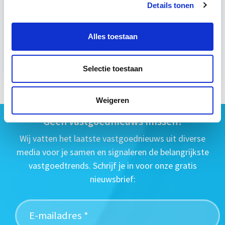
Details tonen
do 24 sep 2026 - Zie lesinformatie
Alles toestaan
Meer informatie
Selectie toestaan
Weigeren
Geen vastgoednieuws missen?
Wij vatten het laatste vastgoednieuws uit diverse
media voor je samen en signaleren de belangrijkste
vastgoedtrends. Schrijf je in voor onze gratis
nieuwsbrief: