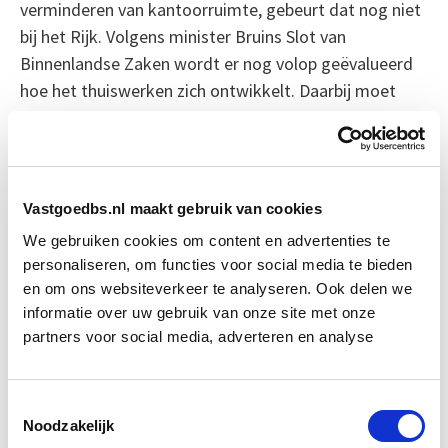
verminderen van kantoorruimte, gebeurt dat nog niet
bij het Rijk. Volgens minister Bruins Slot van
Binnenlandse Zaken wordt er nog volop geëvalueerd
hoe het thuiswerken zich ontwikkelt. Daarbij moet
ook worden opgemerkt dat huurcontracten voor
kantoorruimte vaak voor 5 of 10 jaar wordt gehuurd.
Dus ook al is er minder ruimte nodig, dezes kan niet
zomaar worden teruggegeven aan de pandeigenaar,
Vastgoedbs.nl maakt gebruik van cookies
tenzij er een nieuwe huurder is. Volgens onderzoek
We gebruiken cookies om content en advertenties te
staat bij overheden en bedrijven minstens 3,3 miljoen
personaliseren, om functies voor social media te bieden
vierkante meter kantoorruimte leeg omdat er mensen
en om ons websiteverkeer te analyseren. Ook delen we
thuiswerken. Waarschijnlijk ligt dit aantal nog hoger.
informatie over uw gebruik van onze site met onze
Of het veranderde beleid gaat leiden tot meer
partners voor social media, adverteren en analyse
leegstand en daardoor lagere huurprijzen is nog
onduidelijk. Kantoorvastgoed makelaar CBRE meldt
Toestemmingsselectie
dat er nog steeds veel vraag is naar kantoorruimte. Er
Noodzakelijk
is wel leegstand maar dit betreft vaak nieuwbouw die