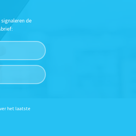
 signaleren de
brief:
ver het laatste