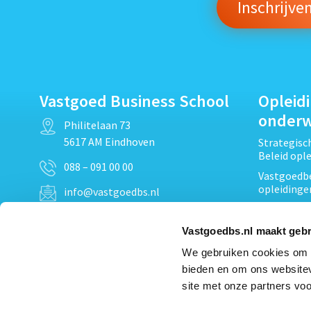
Vastgoed Business School
Opleid
onder
Philitelaan 73
5617 AM Eindhoven
Strategis
Beleid opl
088 – 091 00 00
Vastgoedbe
opleidinge
info@vastgoedbs.nl
Vastgoedre
KvK: 34153807
Projectont
Vastgoedbs.nl maakt gebr
BTW: NL809795863B01
Vastgoedpr
We gebruiken cookies om c
Techniek, 
bieden en om ons websitev
Opleiding
Heb je een vraag?
site met onze partners voo
Verduurzam
Neem
contact
met ons op
opleidinge