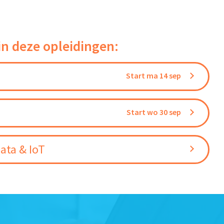
in deze opleidingen:
Start ma 14 sep
Start wo 30 sep
ata & IoT