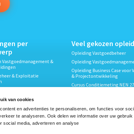
ingen per
Veel gekozen oplei
werp
Opleiding Vastgoedbeheer
ch Vastgoedmanagement &
Opleiding Vastgoedmanagem
eidingen
Opleiding Business Case voor 
heer & Exploitatie
& Projectontwikkeling
n
Cursus Conditiemeting NEN 27
cht & Contracten opleidingen
MJOP
wikkeling &
Opleiding Elementaire Bouwk
uik van cookies
ojecten opleidingen
Cursus EP-W Basis Woningen
ontent en advertenties te personaliseren, om functies voor soci
Onderhoud & Inspectie
Opleiding Professioneel VvE-
erkeer te analyseren. Ook delen we informatie over uw gebruik
en
r social media, adverteren en analyse
Opleiding Projectleider Vastg
ing en Energieprestatie
n
Opleiding Vastgoedrecht & B