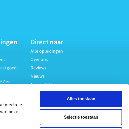
dingen
Direct naar
Alle opleidingen
ent
Over ons
Vastgoed-
Reviews
Nieuws
67 en
Accreditaties
FAQ
unde
Alles toestaan
Contact
al media te
Algemene voorwaarden
beheer
 van onze
Selectie toestaan
Privacy verklaring
oed
ouwrecht