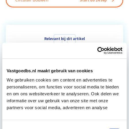
Start do 24 sep
Relevant bij dit artikel
Business Case voor Vastgoed- &
Projectontwikkeling
Tijdens deze opleiding leer je om integraal
Vastgoedbs.nl maakt gebruik van cookies
vastgoedprojecten te realiseren en/of te
We gebruiken cookies om content en advertenties te
verbeteren. De belangrijkste trends in vastgoed
personaliseren, om functies voor social media te bieden
komen voorbij, waarbij de…
Lees verder
en om ons websiteverkeer te analyseren. Ook delen we
informatie over uw gebruik van onze site met onze
partners voor social media, adverteren en analyse
Utrecht en/of online
15 Lesdagen lesdag(en)
Toestemmingsselectie