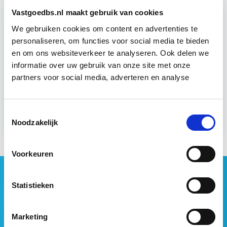
Vastgoedbs.nl maakt gebruik van cookies
6 uur per week
We gebruiken cookies om content en advertenties te
personaliseren, om functies voor social media te bieden
Eerstvolgende startdatum
en om ons websiteverkeer te analyseren. Ook delen we
di 8 sep 2026 - Utrecht of Online
informatie over uw gebruik van onze site met onze
partners voor social media, adverteren en analyse
Meer informatie
Toestemmingsselectie
Noodzakelijk
Voorkeuren
Geen vastgoednieuws missen?
Statistieken
Wij vatten het laatste vastgoednieuws uit diverse
media voor je samen en signaleren de belangrijkste
vastgoedtrends. Schrijf je in voor onze gratis
Marketing