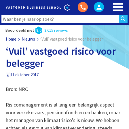
Beoordeeld met
8,6
3.615 reviews
Home
Nieuws
‘Vuil’ vastgoed risico voor belegger
‘Vuil’ vastgoed risico voor
belegger
11 oktober 2017
Bron: NRC
Risicomanagement is al lang een belangrijk aspect
voor verzekeraars, pensioenfondsen en banken, maar
het managen van klimaatrisico’s is nieuw. We hebben
echter, als gevolg van klimaatverandering, steeds