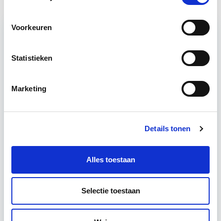
Voorkeuren
Relevant bij dit artikel
Statistieken
Circulair Bouwen
Marketing
Circulair bouwen is de toekomst. Letterlijk, want in
2050 wil de Nederlandse overheid dat de
bouweconomie volledig circulair is. Dit betekent
Details tonen
dat…
Lees verder
Alles toestaan
Utrecht of online
Selectie toestaan
18 lesdagen lesdag(en)
4 uur per week zelfstudie