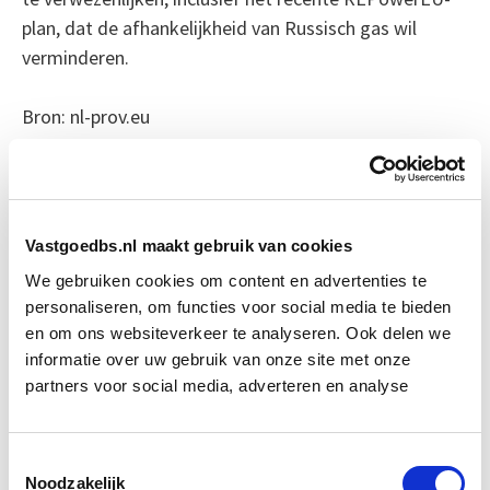
plan, dat de afhankelijkheid van Russisch gas wil
verminderen.
Bron: nl-prov.eu
Boeiend verhaal? Duik dan eens
in deze opleidingen:
Vastgoedbs.nl maakt gebruik van cookies
Circulair Bouwen
Start do 24 sep
We gebruiken cookies om content en advertenties te
personaliseren, om functies voor social media te bieden
en om ons websiteverkeer te analyseren. Ook delen we
Verduurzaming Vastgoed en
Start di 8
informatie over uw gebruik van onze site met onze
DMJOP
sep
partners voor social media, adverteren en analyse
EP-U Basis - Utiliteitsbouw
Start wo 9 sep
Toestemmingsselectie
Noodzakelijk