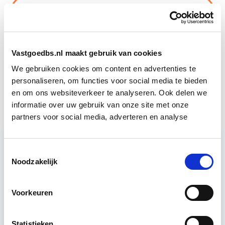
Business Case voor Vastgoed- &
Start do
Projectontwikkeling
10 sep
Circulair Bouwen
Start do 24 sep
Vastgoedbs.nl maakt gebruik van cookies
We gebruiken cookies om content en advertenties te
personaliseren, om functies voor social media te bieden
Vastgoedrecht & Bouwrecht
Start wo 16 sep
en om ons websiteverkeer te analyseren. Ook delen we
informatie over uw gebruik van onze site met onze
partners voor social media, adverteren en analyse
Relevant bij dit artikel
Toestemmingsselectie
Business Case voor Vastgoed- &
Noodzakelijk
Projectontwikkeling
Voorkeuren
Tijdens deze opleiding leer je om integraal
vastgoedprojecten te realiseren en/of te
Statistieken