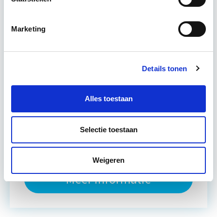
verbeteren. De belangrijkste trends in vastgoed
komen voorbij, waarbij de…
Lees verder
Marketing
Utrecht en/of online
Details tonen
15 Lesdagen lesdag(en)
4 - 8 uur per week
Alles toestaan
Eerstvolgende startdatum
Selectie toestaan
do 10 sep 2026 - Utrecht of Online
Weigeren
Meer informatie