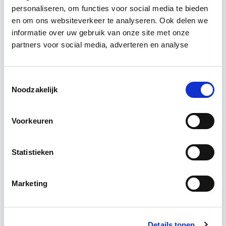
Relevant bij dit artikel
personaliseren, om functies voor social media te bieden
Vastgoedstrategie, Portfolio- en
en om ons websiteverkeer te analyseren. Ook delen we
Risicomanagement
informatie over uw gebruik van onze site met onze
partners voor social media, adverteren en analyse
Het samenstellen van een vastgoedportfolio (of -
portefeuille) is complex. In deze cursus ontleden
Toestemmingsselectie
we deze uitdaging en kijken we nadrukkelijk naar
Noodzakelijk
de…
Lees verder
Voorkeuren
Utrecht
Statistieken
4 lessen lesdag(en)
Marketing
4 uur per week
Eerstvolgende startdatum
Details tonen