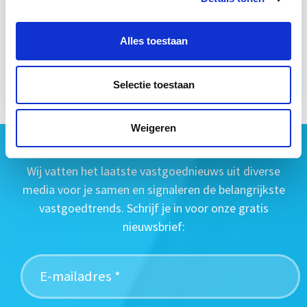
wo 9 dec 2026 - Utrecht of Online
Alles toestaan
Meer informatie
Selectie toestaan
Weigeren
Geen vastgoednieuws missen?
Wij vatten het laatste vastgoednieuws uit diverse
media voor je samen en signaleren de belangrijkste
vastgoedtrends. Schrijf je in voor onze gratis
nieuwsbrief: