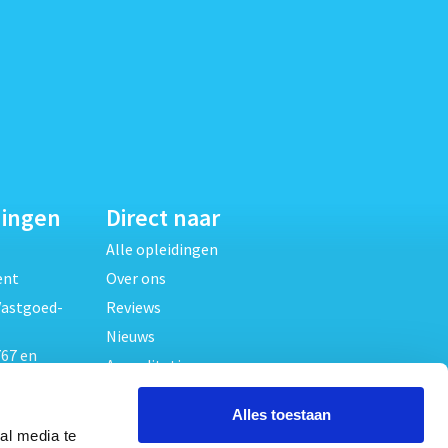
dingen
Direct naar
Alle opleidingen
ent
Over ons
Vastgoed-
Reviews
Nieuws
67 en
Accreditaties
FAQ
unde
Alles toestaan
Contact
al media te