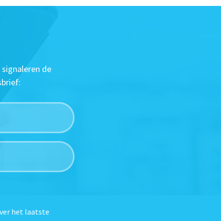
 signaleren de
brief:
ver het laatste