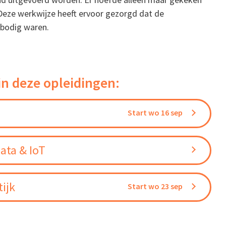
Deze werkwijze heeft ervoor gezorgd dat de
rbodig waren.
in deze opleidingen:
Start wo 16 sep
ata & IoT
ijk
Start wo 23 sep