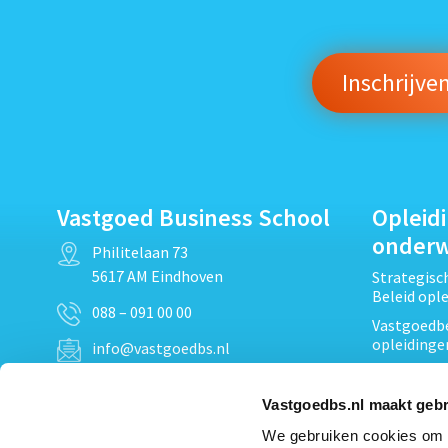
Vastgoed Business School
Opleid
onder
Philitelaan 73
5617 AM Eindhoven
Strategis
Beleid opl
088 – 091 00 00
Vastgoedbe
opleidinge
info@vastgoedbs.nl
Vastgoedre
KvK: 34153807
Projectont
Vastgoedbs.nl maakt gebr
BTW: NL809795863B01
Vastgoedpr
We gebruiken cookies om c