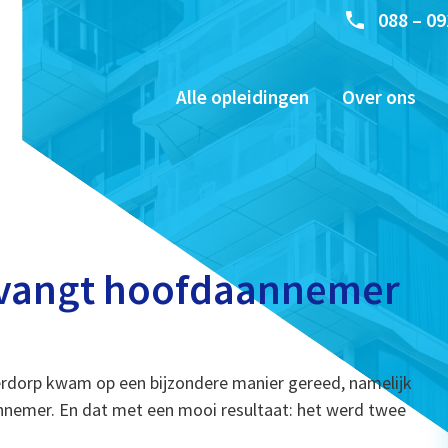
088 – 09
Alle opleidingen
Over ons
ervangt hoofdaannemer
rdorp kwam op een bijzondere manier gereed, namelijk
annemer. En dat met een mooi resultaat: het werd twee