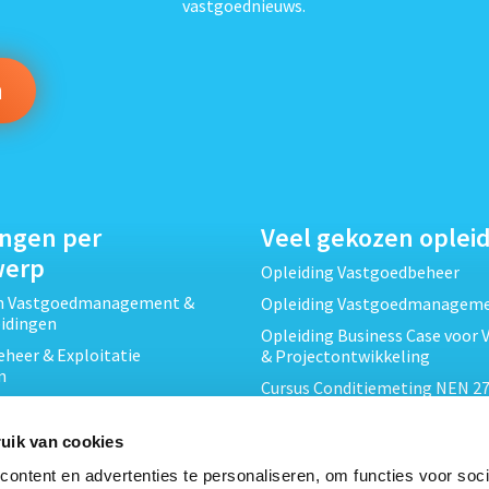
vastgoednieuws.
ingen per
Veel gekozen oplei
werp
Opleiding Vastgoedbeheer
ch Vastgoedmanagement &
Opleiding Vastgoedmanagem
eidingen
Opleiding Business Case voor 
heer & Exploitatie
& Projectontwikkeling
n
Cursus Conditiemeting NEN 27
cht & Contracten opleidingen
MJOP
wikkeling &
Opleiding Elementaire Bouwk
uik van cookies
ojecten opleidingen
Cursus EP-W Basis Woningen
ontent en advertenties te personaliseren, om functies voor soci