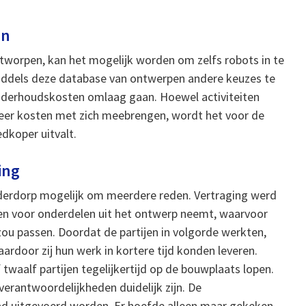
en
ontworpen, kan het mogelijk worden om zelfs robots in te
iddels deze database van ontwerpen andere keuzes te
nderhoudskosten omlaag gaan. Hoewel activiteiten
eer kosten met zich meebrengen, wordt het voor de
dkoper uitvalt.
ing
iderdorp mogelijk om meerdere reden. Vertraging werd
en voor onderdelen uit het ontwerp neemt, waarvoor
ou passen. Doordat de partijen in volgorde werkten,
rdoor zij hun werk in kortere tijd konden leveren.
 twaalf partijen tegelijkertijd op de bouwplaats lopen.
verantwoordelijkheden duidelijk zijn. De
ad uitgevoerd worden. Er hoefde alleen maar gekeken