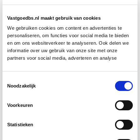
Verduurzaming Vastgoed en
Start di 8
Vastgoedbs.nl maakt gebruik van cookies
DMJOP
sep
We gebruiken cookies om content en advertenties te
personaliseren, om functies voor social media te bieden
en om ons websiteverkeer te analyseren. Ook delen we
informatie over uw gebruik van onze site met onze
partners voor social media, adverteren en analyse
Relevant bij dit artikel
Circulair Bouwen
Toestemmingsselectie
Noodzakelijk
Circulair bouwen is de toekomst. Letterlijk, want in
Voorkeuren
2050 wil de Nederlandse overheid dat de
bouweconomie volledig circulair is. Dit betekent
dat…
Lees verder
Statistieken