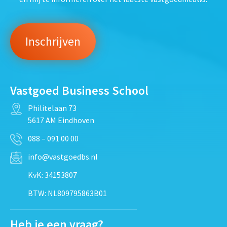
Vastgoed Business School
Philitelaan 73
5617 AM Eindhoven
088 – 091 00 00
info@vastgoedbs.nl
KvK: 34153807
BTW: NL809795863B01
Heb je een vraag?