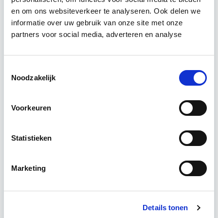
Integraal Vastgoedinspecteur
en om ons websiteverkeer te analyseren. Ook delen we
(BOEI)
informatie over uw gebruik van onze site met onze
partners voor social media, adverteren en analyse
De opleiding Integraal Vastgoedinspecteur (BOEI)
is bestemd voor vaktechnische deskundigen die de
Toestemmingsselectie
integrale inspectiemethodiek willen kunnen
Noodzakelijk
hanteren in de dagelijkse beroepsuitoefening.
Lees verder
Voorkeuren
17 Lesdagen lesdag(en)
Statistieken
4 uur per week
Marketing
Eerstvolgende startdatum
Direct starten - Blended Learning
Details tonen