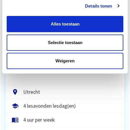
Details tonen
Relevant bij dit artikel
Vastgoedmarkt & Trends
Alles toestaan
Ontwikkelingen op de vastgoedmarkt zijn
Selectie toestaan
afhankelijk van algemene economische
ontwikkelingen, die ook tijdens deze module
Weigeren
worden verkend. Ook wordt er aandacht
geschonken…
Lees verder
Utrecht
4 lesavonden lesdag(en)
4 uur per week