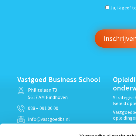
Ja, ik geef 
Vastgoed Business School
Opleid
onder
Philitelaan 73
5617 AM Eindhoven
Strategis
Beleid opl
088 – 091 00 00
Vastgoedbe
opleidinge
info@vastgoedbs.nl
Vastgoedre
KvK: 34153807
Projectont