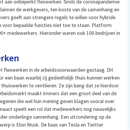
mt aan onbeperkt flexwerken. Sinds de coronapandemie
o claimen de werkgevers, ten koste van de samenhang en
evers geeft aan strengere regels te willen voor hybride
en voor bepaalde functies niet toe te staan. Platform
000+ medewerkers. Hieronder waren ook 100 bedrijven in
erken
t flexwerken in de arbeidsvoorwaarden gestaag. Dit
r een baan waarbij zij gedeeltelijk thuis kunnen werken.
huiswerken te ventileren. Ze zijn bang dat ze hierdoor
e arbeidsmarkt maakt immers dat een groot deel van de
Degenen die wel hun mening geven klagen vooral over
rnaast speelt een rol dat medewerkers nog nauwelijks
inder onderlinge samenhang. Een uitzondering op de
rwerp is Elon Musk. De baas van Tesla en Twitter