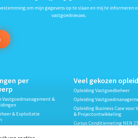
toestemming om mijn gegevens op te slaan en mij te informeren o
vastgoednieuws.
ingen per
Veel gekozen oplei
werp
Opleiding Vastgoedbeheer
ch Vastgoedmanagement &
Opleiding Vastgoedmanagem
eidingen
Opleiding Business Case voor 
heer & Exploitatie
& Projectontwikkeling
n
Cursus Conditiemeting NEN 27
cht & Contracten opleidingen
MJOP
wikkeling &
Opleiding Elementaire Bouwk