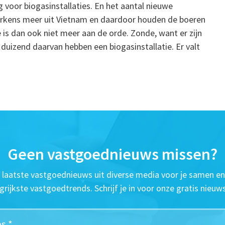
 voor biogasinstallaties. En het aantal nieuwe
 varkens meer uit Vietnam en daardoor houden de boeren
e is dan ook niet meer aan de orde. Zonde, want er zijn
 duizend daarvan hebben een biogasinstallatie. Er valt
Geen vastgoednieuws missen?
t laatste vastgoednieuws uit diverse media voor je samen en
grijkste vastgoedtrends. Schrijf je in voor onze gratis nieuws