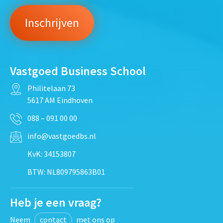
Vastgoed Business School
Philitelaan 73
5617 AM Eindhoven
088 – 091 00 00
info@vastgoedbs.nl
KvK: 34153807
BTW: NL809795863B01
Heb je een vraag?
Neem
contact
met ons op