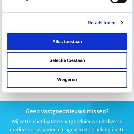
7 lesdagen lesdag(en)
6 uur per week
Details tonen
Eerstvolgende startdatum
Alles toestaan
di 8 sep 2026 - Utrecht of Online
Selectie toestaan
Meer informatie
Weigeren
Geen vastgoednieuws missen?
Wij vatten het laatste vastgoednieuws uit diverse
media voor je samen en signaleren de belangrijkste