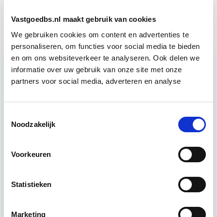
DMJOP
sep
Vastgoedbs.nl maakt gebruik van cookies
We gebruiken cookies om content en advertenties te
personaliseren, om functies voor social media te bieden
en om ons websiteverkeer te analyseren. Ook delen we
informatie over uw gebruik van onze site met onze
Relevant bij dit artikel
Verduurzaming Vastgoed en
partners voor social media, adverteren en analyse
DMJOP
Toestemmingsselectie
Tijdens deze opleiding leer je duurzaamheid
Noodzakelijk
integraal te benaderen, maatregelen te
formuleren en te vertalen naar een duurzaam
Voorkeuren
meerjarenonderhoudsplan (DMJOP). Hierbij
worden…
Lees verder
Statistieken
Utrecht & Online
Marketing