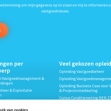
toestemming om mijn gegevens op te slaan en mij te informeren o
vastgoednieuws.
ingen per
Veel gekozen oplei
werp
Opleiding Vastgoedbeheer
ch Vastgoedmanagement &
Opleiding Vastgoedmanagem
eidingen
Opleiding Business Case voor 
heer & Exploitatie
& Projectontwikkeling
n
Cursus Conditiemeting NEN 27
cht & Contracten opleidingen
MJOP
wikkeling &
Opleiding Elementaire Bouwk
uik van cookies