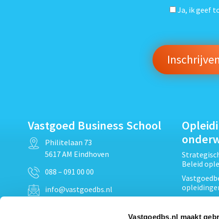
Ja, ik geef 
Vastgoed Business School
Opleid
onder
Philitelaan 73
5617 AM Eindhoven
Strategis
Beleid opl
088 – 091 00 00
Vastgoedbe
opleidinge
info@vastgoedbs.nl
Vastgoedre
KvK: 34153807
Projectont
Vastgoedbs.nl maakt gebr