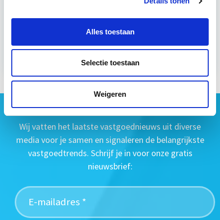
Details tonen
Direct starten - Blended Learning
Alles toestaan
Meer informatie
Selectie toestaan
Weigeren
Geen vastgoednieuws missen?
Wij vatten het laatste vastgoednieuws uit diverse
media voor je samen en signaleren de belangrijkste
vastgoedtrends. Schrijf je in voor onze gratis
nieuwsbrief: