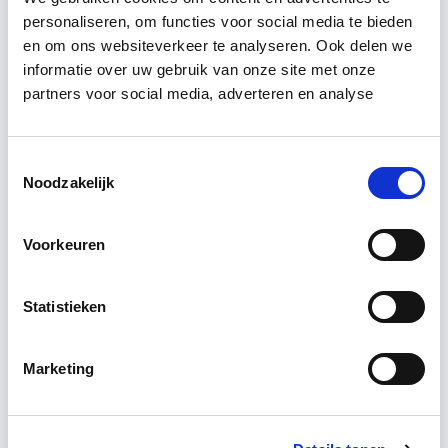
personaliseren, om functies voor social media te bieden
en om ons websiteverkeer te analyseren. Ook delen we
De cursus Brandveiligheid Gebouwbeheer geeft
informatie over uw gebruik van onze site met onze
inzicht in de belangrijke aspecten van
partners voor social media, adverteren en analyse
brandveiligheid, waaronder de actuele
brandveiligheidseisen, het uitvoeren van een
brandveiligheidsscan en…
Lees verder
Toestemmingsselectie
Noodzakelijk
Deze opleiding is in Utrecht of Blended (een
Voorkeuren
combinatie van e-learnings en klassikaal) te
volgen
Statistieken
3 Lesdagen lesdag(en)
Marketing
6 uur zelfstudie
Eerstvolgende startdatum