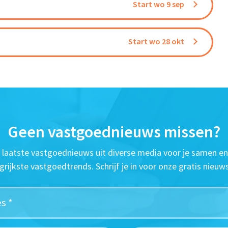
Start wo 9 sep
Start wo 28 okt
Geen vastgoednieuws missen?
t laatste vastgoednieuws uit diverse media voor je samen en
grijkste vastgoedtrends. Schrijf je in voor onze gratis nieuws