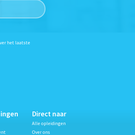
ver het laatste
dingen
Direct naar
Alle opleidingen
ent
Over ons