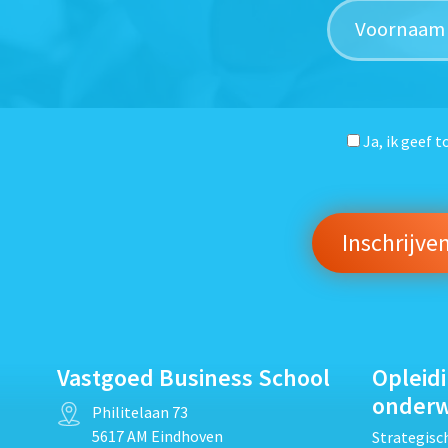
Ja, ik geef 
Vastgoed Business School
Opleid
onder
Philitelaan 73
5617 AM Eindhoven
Strategis