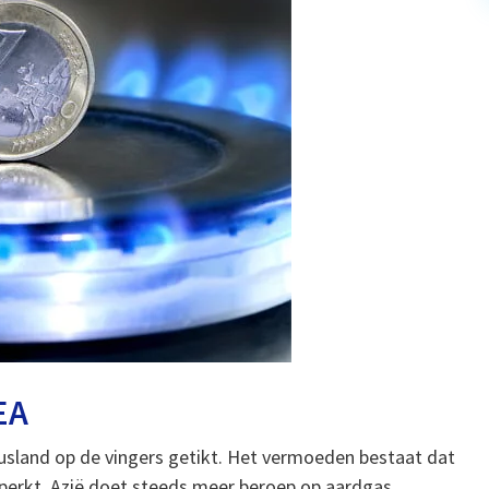
EA
Rusland op de vingers getikt. Het vermoeden bestaat dat
eperkt. Azië doet steeds meer beroep op aardgas