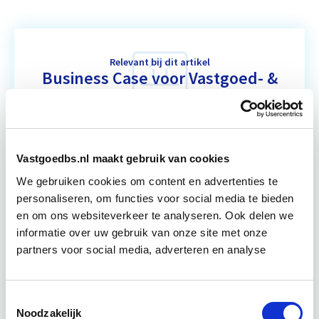
Relevant bij dit artikel
Business Case voor Vastgoed- &
Projectontwikkeling
Tijdens deze opleiding leer je om integraal
vastgoedprojecten te realiseren en/of te
Vastgoedbs.nl maakt gebruik van cookies
verbeteren. De belangrijkste trends in vastgoed
We gebruiken cookies om content en advertenties te
komen voorbij, waarbij de…
Lees verder
personaliseren, om functies voor social media te bieden
en om ons websiteverkeer te analyseren. Ook delen we
informatie over uw gebruik van onze site met onze
Utrecht en/of online
partners voor social media, adverteren en analyse
15 Lesdagen lesdag(en)
Toestemmingsselectie
4 - 8 uur per week
Noodzakelijk