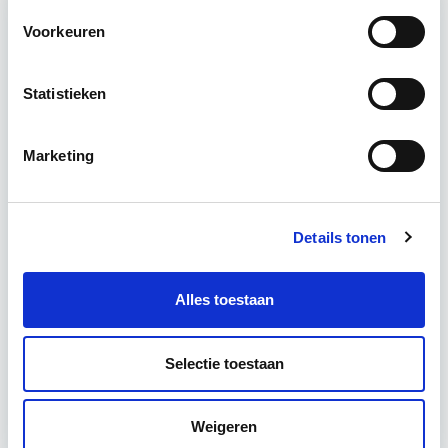
Voorkeuren
Relevant bij dit artikel
Business Case voor Vastgoed- &
Projectontwikkeling
Statistieken
Tijdens deze opleiding leer je om integraal
Marketing
vastgoedprojecten te realiseren en/of te
verbeteren. De belangrijkste trends in vastgoed
komen voorbij, waarbij de…
Lees verder
Details tonen
Alles toestaan
Utrecht en/of online
15 Lesdagen lesdag(en)
Selectie toestaan
4 - 8 uur per week
Weigeren
Eerstvolgende startdatum