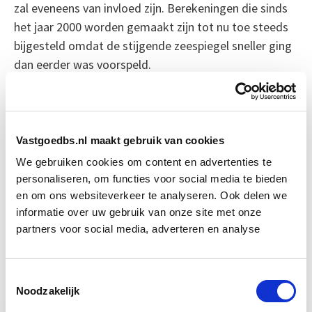
zal eveneens van invloed zijn. Berekeningen die sinds
het jaar 2000 worden gemaakt zijn tot nu toe steeds
bijgesteld omdat de stijgende zeespiegel sneller ging
dan eerder was voorspeld.
Bron: Het Financieele Dagblad
Boeiend verhaal? Duik dan eens
Vastgoedbs.nl maakt gebruik van cookies
in deze opleidingen:
We gebruiken cookies om content en advertenties te
personaliseren, om functies voor social media te bieden
en om ons websiteverkeer te analyseren. Ook delen we
Circulair Bouwen
Start do 24 sep
informatie over uw gebruik van onze site met onze
partners voor social media, adverteren en analyse
Vastgoedmarkt & Trends
Start wo 30 sep
Toestemmingsselectie
Noodzakelijk