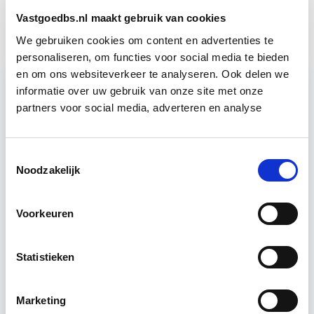
Circulair Bouwen
Start do 24 sep
Vastgoedbs.nl maakt gebruik van cookies
We gebruiken cookies om content en advertenties te
personaliseren, om functies voor social media te bieden
en om ons websiteverkeer te analyseren. Ook delen we
informatie over uw gebruik van onze site met onze
Relevant bij dit artikel
partners voor social media, adverteren en analyse
Business Case voor Vastgoed- &
Projectontwikkeling
Toestemmingsselectie
Noodzakelijk
Tijdens deze opleiding leer je om integraal
vastgoedprojecten te realiseren en/of te
verbeteren. De belangrijkste trends in vastgoed
Voorkeuren
komen voorbij, waarbij de…
Lees verder
Statistieken
Utrecht en/of online
Marketing
15 Lesdagen lesdag(en)