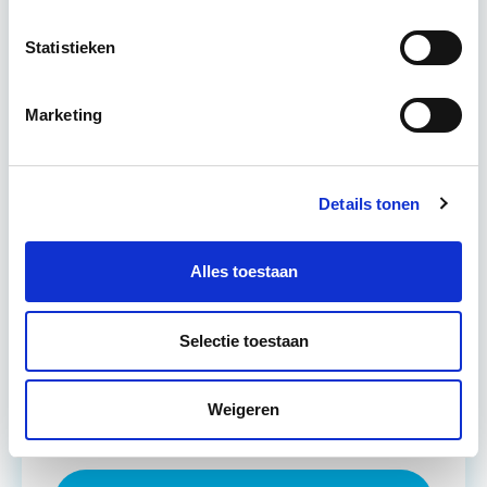
Statistieken
Leer hoe je problemen voorkomt én hoe je (helaas
onvermijdelijke) incidentele juridische ongelukken
zo goed mogelijk zelf kunt afhandelen. Klassikaal
Marketing
en online…
Lees verder
Details tonen
Utrecht en/of online
14 lesdag(en)
Alles toestaan
4 uur per week
Selectie toestaan
Eerstvolgende startdatum
Weigeren
wo 16 sep 2026 - Utrecht of Online