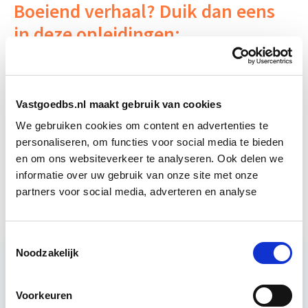
Boeiend verhaal? Duik dan eens
in deze opleidingen:
Business Case voor Vastgoed- &
Start do
Projectontwikkeling
10 sep
Vastgoedbs.nl maakt gebruik van cookies
We gebruiken cookies om content en advertenties te
Circulair Bouwen
Start do 24 sep
personaliseren, om functies voor social media te bieden
en om ons websiteverkeer te analyseren. Ook delen we
informatie over uw gebruik van onze site met onze
Huurrecht Woonruimte
Start wo 12 mei
partners voor social media, adverteren en analyse
Toestemmingsselectie
Noodzakelijk
Relevant bij dit artikel
Vastgoedrecht & Bouwrecht
Voorkeuren