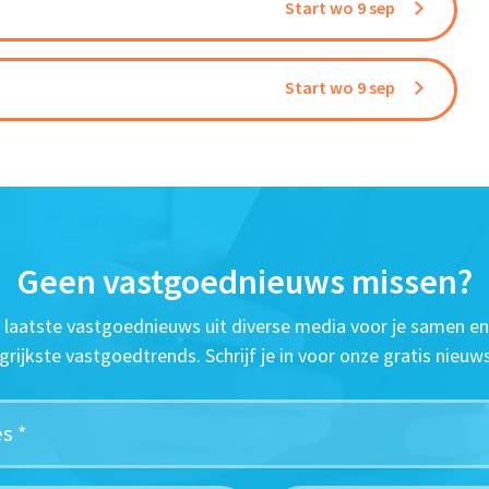
Start wo 9 sep
Start wo 9 sep
Geen vastgoednieuws missen?
t laatste vastgoednieuws uit diverse media voor je samen en
grijkste vastgoedtrends. Schrijf je in voor onze gratis nieuws