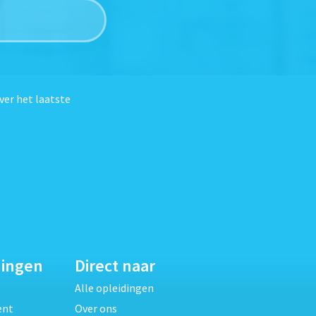
ver het laatste
dingen
Direct naar
Alle opleidingen
ent
Over ons