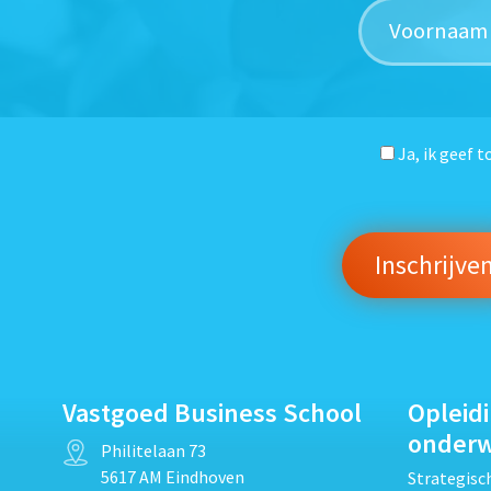
Ja, ik geef 
Vastgoed Business School
Opleid
onder
Philitelaan 73
5617 AM Eindhoven
Strategis