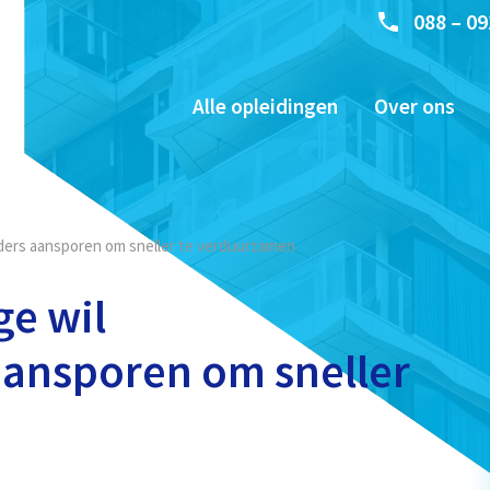
088 – 09
Alle opleidingen
Over ons
ders aansporen om sneller te verduurzamen
ge wil
ansporen om sneller