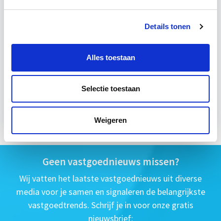
6 uur per week
Details tonen
Eerstvolgende startdatum
di 8 sep 2026 - Utrecht of Online
Alles toestaan
Selectie toestaan
Meer informatie
Weigeren
Geen vastgoednieuws missen?
Wij vatten het laatste vastgoednieuws uit diverse
media voor je samen en signaleren de belangrijkste
vastgoedtrends. Schrijf je in voor onze gratis
nieuwsbrief: