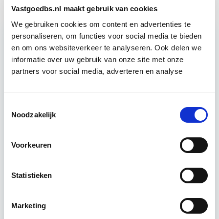
Vastgoedbs.nl maakt gebruik van cookies
We gebruiken cookies om content en advertenties te
personaliseren, om functies voor social media te bieden
en om ons websiteverkeer te analyseren. Ook delen we
Relevant bij dit artikel
Verduurzaming Vastgoed en
informatie over uw gebruik van onze site met onze
partners voor social media, adverteren en analyse
DMJOP
Tijdens deze opleiding leer je duurzaamheid
Toestemmingsselectie
integraal te benaderen, maatregelen te
Noodzakelijk
formuleren en te vertalen naar een duurzaam
meerjarenonderhoudsplan (DMJOP). Hierbij
Voorkeuren
worden…
Lees verder
Statistieken
Utrecht & Online
Marketing
7 lesdagen lesdag(en)