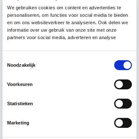
We gebruiken cookies om content en advertenties te
personaliseren, om functies voor social media te bieden
Relevant bij dit artikel
Verduurzaming Vastgoed en
en om ons websiteverkeer te analyseren. Ook delen we
DMJOP
informatie over uw gebruik van onze site met onze
partners voor social media, adverteren en analyse
Tijdens deze opleiding leer je duurzaamheid
integraal te benaderen, maatregelen te
Toestemmingsselectie
formuleren en te vertalen naar een duurzaam
Noodzakelijk
meerjarenonderhoudsplan (DMJOP). Hierbij
worden…
Lees verder
Voorkeuren
Utrecht & Online
Statistieken
7 lesdagen lesdag(en)
Marketing
6 uur per week