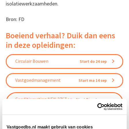
isolatiewerkzaamheden.
Bron: FD
Boeiend verhaal? Duik dan eens
in deze opleidingen:
Circulair Bouwen
Start do 24 sep
Vastgoedmanagement
Start ma 14 sep
Conditiemeting NEN 2767 en
Start Direct
MJOP
starten
Vastgoedbs.nl maakt gebruik van cookies