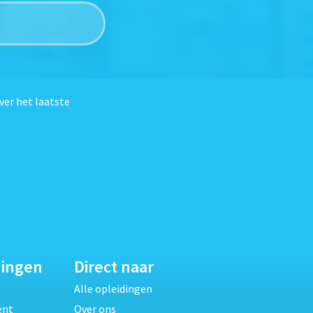
ver het laatste
dingen
Direct naar
Alle opleidingen
ent
Over ons