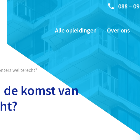
088 – 09
Alle opleidingen
Over ons
enters wel terecht?
n de komst van
cht?