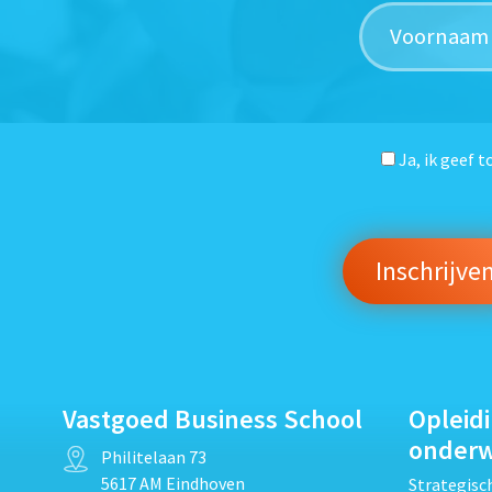
Ja, ik geef 
Vastgoed Business School
Opleid
onder
Philitelaan 73
5617 AM Eindhoven
Strategis