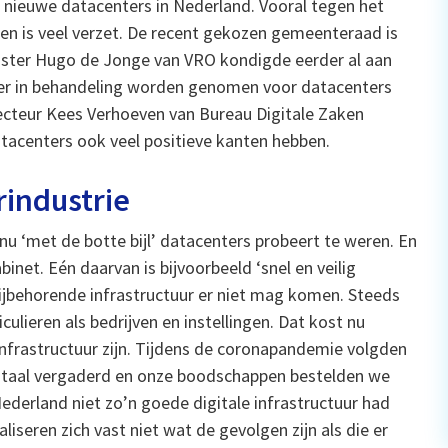
n nieuwe datacenters in Nederland. Vooral tegen het
 is veel verzet. De recent gekozen gemeenteraad is
ister Hugo de Jonge van VRO kondigde eerder al aan
er in behandeling worden genomen voor datacenters
recteur Kees Verhoeven van Bureau Digitale Zaken
atacenters ook veel positieve kanten hebben.
industrie
nu ‘met de botte bijl’ datacenters probeert te weren. En
inet. Eén daarvan is bijvoorbeeld ‘snel en veilig
 bijbehorende infrastructuur er niet mag komen. Steeds
ulieren als bedrijven en instellingen. Dat kost nu
frastructuur zijn. Tijdens de coronapandemie volgden
igitaal vergaderd en onze boodschappen bestelden we
ederland niet zo’n goede digitale infrastructuur had
seren zich vast niet wat de gevolgen zijn als die er