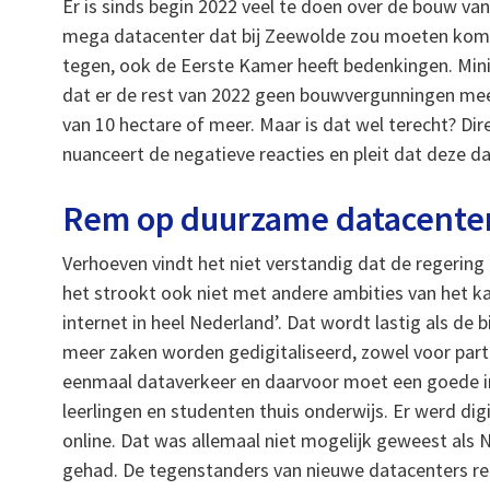
Er is sinds begin 2022 veel te doen over de bouw va
mega datacenter dat bij Zeewolde zou moeten komen
tegen, ook de Eerste Kamer heeft bedenkingen. Min
dat er de rest van 2022 geen bouwvergunningen me
van 10 hectare of meer. Maar is dat wel terecht? Di
nuanceert de negatieve reacties en pleit dat deze d
Rem op duurzame datacenter
Verhoeven vindt het niet verstandig dat de regering 
het strookt ook niet met andere ambities van het kab
internet in heel Nederland’. Dat wordt lastig als de
meer zaken worden gedigitaliseerd, zowel voor partic
eenmaal dataverkeer en daarvoor moet een goede in
leerlingen en studenten thuis onderwijs. Er werd d
online. Dat was allemaal niet mogelijk geweest als N
gehad. De tegenstanders van nieuwe datacenters reali