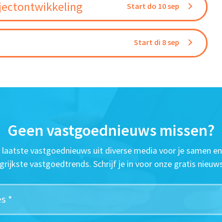
jectontwikkeling
Start do 10 sep
Start di 8 sep
Geen vastgoednieuws missen?
t laatste vastgoednieuws uit diverse media voor je samen en
grijkste vastgoedtrends. Schrijf je in voor onze gratis nieuws