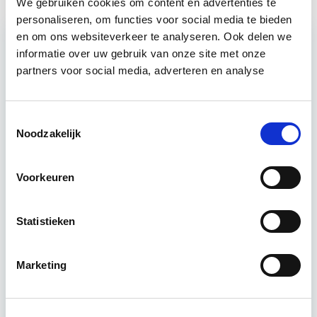
We gebruiken cookies om content en advertenties te
personaliseren, om functies voor social media te bieden
en om ons websiteverkeer te analyseren. Ook delen we
informatie over uw gebruik van onze site met onze
Relevant bij dit artikel
partners voor social media, adverteren en analyse
Projectleider Vastgoed
Toestemmingsselectie
Noodzakelijk
Deze opleiding helpt jou om de benodigde 'hard-
en soft-skills' als projectleider/manager te
ontwikkelen. De principes van PRINCE2, Lean en
Voorkeuren
DISC worden geboden…
Lees verder
Statistieken
Utrecht
Marketing
4 uur per week
Eerstvolgende startdatum