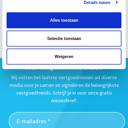
Details tonen
di 22 sep 2026 - Utrecht
Alles toestaan
Meer informatie
Selectie toestaan
Weigeren
Geen vastgoednieuws missen?
Wij vatten het laatste vastgoednieuws uit diverse
media voor je samen en signaleren de belangrijkste
vastgoedtrends. Schrijf je in voor onze gratis
nieuwsbrief: