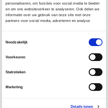
personaliseren, om functies voor social media te bieden
Relevant bij dit artikel
Circulair Bouwen
en om ons websiteverkeer te analyseren. Ook delen we
informatie over uw gebruik van onze site met onze
partners voor social media, adverteren en analyse
Circulair bouwen is de toekomst. Letterlijk, want in
2050 wil de Nederlandse overheid dat de
Toestemmingsselectie
bouweconomie volledig circulair is. Dit betekent
Noodzakelijk
dat…
Lees verder
Voorkeuren
Utrecht of online
Statistieken
18 lesdagen lesdag(en)
4 uur per week zelfstudie
Marketing
Eerstvolgende startdatum
do 24 sep 2026 - Zie lesinformatie
Details tonen