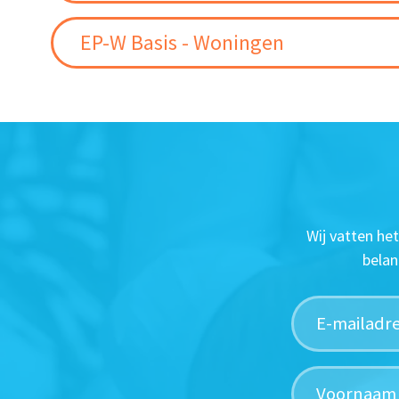
EP-W Basis - Woningen
Wij vatten he
belan