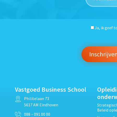
Ja, ik geef 
Vastgoed Business School
Opleid
onder
Philitelaan 73
5617 AM Eindhoven
Strategis
Beleid opl
088 – 091 00 00