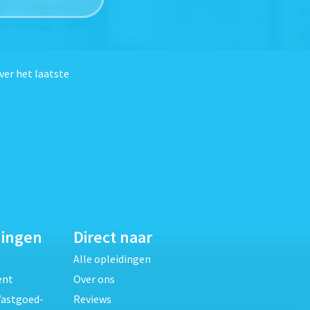
ver het laatste
dingen
Direct naar
Alle opleidingen
ent
Over ons
Vastgoed-
Reviews