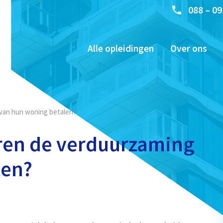
088 – 09
Alle opleidingen
Over ons
van hun woning betalen?
ren de verduurzaming
len?