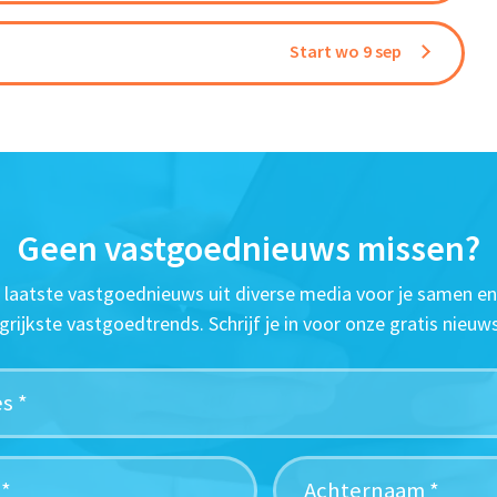
Start wo 9 sep
Geen vastgoednieuws missen?
t laatste vastgoednieuws uit diverse media voor je samen en
grijkste vastgoedtrends. Schrijf je in voor onze gratis nieuws