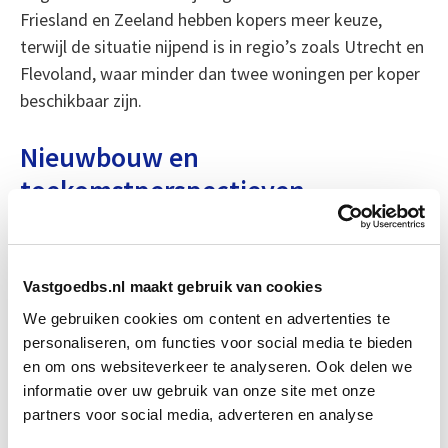
Friesland en Zeeland hebben kopers meer keuze,
terwijl de situatie nijpend is in regio’s zoals Utrecht en
Flevoland, waar minder dan twee woningen per koper
beschikbaar zijn.
Nieuwbouw en
toekomstperspectieven
De interesse in nieuwbouwwoningen nam toe, deels
als gevolg van de krapte en prijsstijgingen op de
markt voor bestaande woningen. De gemiddelde
Vastgoedbs.nl maakt gebruik van cookies
verkoopprijs van nieuwbouwwoningen was 475.000
We gebruiken cookies om content en advertenties te
euro, en er werden 7.354 nieuwbouwwoningen
personaliseren, om functies voor social media te bieden
verkocht, een stijging van 70 procent ten opzichte van
en om ons websiteverkeer te analyseren. Ook delen we
vorig jaar. Hoewel dit een positieve ontwikkeling is,
informatie over uw gebruik van onze site met onze
partners voor social media, adverteren en analyse
blijft het aanbod achter bij de vraag, wat zorgen baart
bij makelaars. Nieuwbouw is cruciaal voor de lange