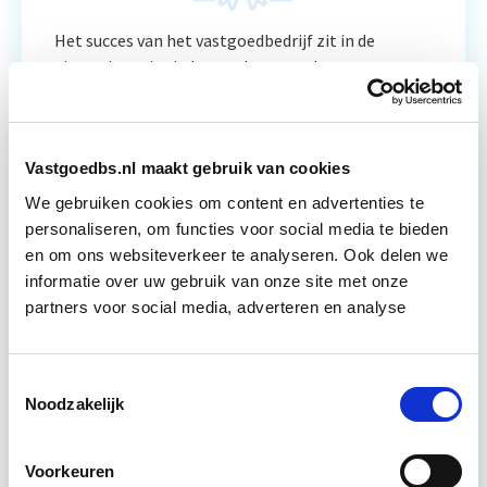
Het succes van het vastgoedbedrijf zit in de
uitvoering, niet in het maken van plannen.
Verhoogde klanttevredenheid en
huisvestingskwaliteit levert altijd voordeel…
Lees verder
Vastgoedbs.nl maakt gebruik van cookies
We gebruiken cookies om content en advertenties te
Utrecht
personaliseren, om functies voor social media te bieden
en om ons websiteverkeer te analyseren. Ook delen we
1 lesdag lesdag(en)
informatie over uw gebruik van onze site met onze
partners voor social media, adverteren en analyse
6 uur
Eerstvolgende startdatum
Toestemmingsselectie
Noodzakelijk
wo 28 okt 2026 - Utrecht of Online
Voorkeuren