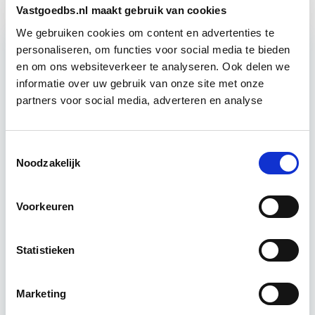
Vastgoedbs.nl maakt gebruik van cookies
We gebruiken cookies om content en advertenties te
personaliseren, om functies voor social media te bieden
en om ons websiteverkeer te analyseren. Ook delen we
Relevant bij dit artikel
Verduurzaming Vastgoed en
informatie over uw gebruik van onze site met onze
DMJOP
partners voor social media, adverteren en analyse
Tijdens deze opleiding leer je duurzaamheid
Toestemmingsselectie
integraal te benaderen, maatregelen te
Noodzakelijk
formuleren en te vertalen naar een duurzaam
meerjarenonderhoudsplan (DMJOP). Hierbij
Voorkeuren
worden…
Lees verder
Statistieken
Utrecht & Online
Marketing
7 lesdagen lesdag(en)