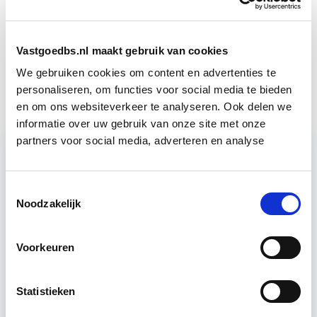
Business Case voor Vastgoed- &
Start do
Projectontwikkeling
10 sep
Vastgoedbs.nl maakt gebruik van cookies
Bouwrecht
Start wo 16 sep
We gebruiken cookies om content en advertenties te
personaliseren, om functies voor social media te bieden
en om ons websiteverkeer te analyseren. Ook delen we
informatie over uw gebruik van onze site met onze
partners voor social media, adverteren en analyse
Relevant bij dit artikel
Vastgoedrecht & Bouwrecht
Toestemmingsselectie
Noodzakelijk
Leer hoe je problemen voorkomt én hoe je (helaas
Voorkeuren
onvermijdelijke) incidentele juridische ongelukken
zo goed mogelijk zelf kunt afhandelen. Klassikaal
Statistieken
en online…
Lees verder