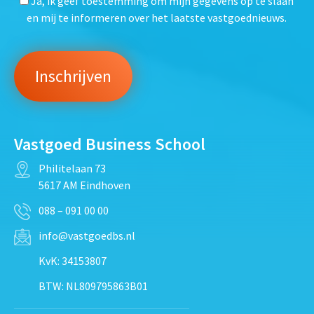
Ja, ik geef toestemming om mijn gegevens op te slaan
en mij te informeren over het laatste vastgoednieuws.
Vastgoed Business School
Philitelaan 73
5617 AM Eindhoven
088 – 091 00 00
info@vastgoedbs.nl
KvK: 34153807
BTW: NL809795863B01