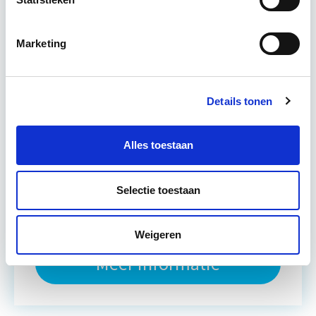
verbeteren. De belangrijkste trends in vastgoed
komen voorbij, waarbij de…
Lees verder
Marketing
Utrecht en/of online
Details tonen
15 Lesdagen lesdag(en)
Alles toestaan
4 - 8 uur per week
Eerstvolgende startdatum
Selectie toestaan
do 10 sep 2026 - Utrecht of Online
Weigeren
Meer informatie