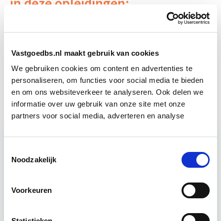
in deze opleidingen:
Business Case voor Vastgoed- &
Start do
Projectontwikkeling
10 sep
Vastgoedbs.nl maakt gebruik van cookies
We gebruiken cookies om content en advertenties te
Verduurzaming Vastgoed en
Start di 8
personaliseren, om functies voor social media te bieden
DMJOP
sep
en om ons websiteverkeer te analyseren. Ook delen we
informatie over uw gebruik van onze site met onze
partners voor social media, adverteren en analyse
Toestemmingsselectie
Relevant bij dit artikel
Business Case voor Vastgoed- &
Noodzakelijk
Projectontwikkeling
Voorkeuren
Tijdens deze opleiding leer je om integraal
vastgoedprojecten te realiseren en/of te
Statistieken