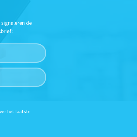
 signaleren de
brief:
ver het laatste