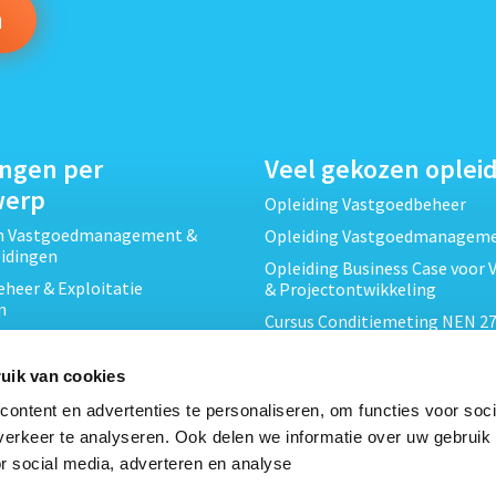
ingen per
Veel gekozen oplei
werp
Opleiding Vastgoedbeheer
ch Vastgoedmanagement &
Opleiding Vastgoedmanagem
eidingen
Opleiding Business Case voor 
heer & Exploitatie
& Projectontwikkeling
n
Cursus Conditiemeting NEN 27
cht & Contracten opleidingen
MJOP
wikkeling &
Opleiding Elementaire Bouwk
uik van cookies
ojecten opleidingen
Cursus EP-W Basis Woningen
ontent en advertenties te personaliseren, om functies voor soci
Onderhoud & Inspectie
Opleiding Professioneel VvE-
erkeer te analyseren. Ook delen we informatie over uw gebruik
en
r social media, adverteren en analyse
Opleiding Projectleider Vastg
ing en Energieprestatie