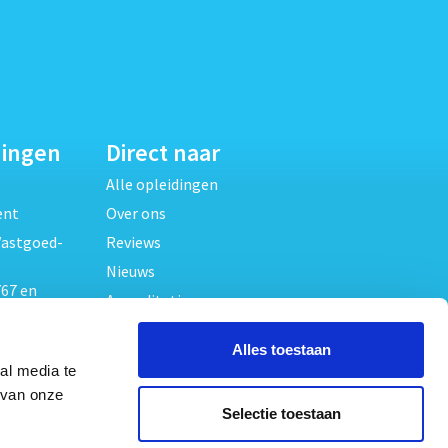
dingen
Direct naar
Alle opleidingen
ent
Over ons
Vastgoed-
Reviews
Nieuws
67 en
Accreditaties
FAQ
unde
Alles toestaan
Contact
al media te
Algemene voorwaarden
beheer
 van onze
Selectie toestaan
Privacy verklaring
oed