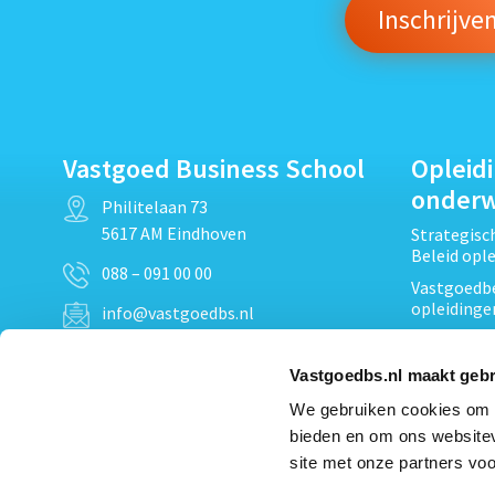
Vastgoed Business School
Opleid
onder
Philitelaan 73
5617 AM Eindhoven
Strategis
Beleid opl
088 – 091 00 00
Vastgoedbe
opleidinge
info@vastgoedbs.nl
Vastgoedre
KvK: 34153807
Projectont
Vastgoedbs.nl maakt gebr
BTW: NL809795863B01
Vastgoedpr
We gebruiken cookies om c
Techniek, 
bieden en om ons websitev
Opleiding
Heb je een vraag?
site met onze partners voo
Verduurzam