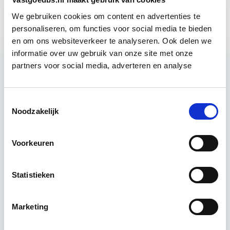
Vastgoedmarkt & Trends
Start wo 30 sep
We gebruiken cookies om content en advertenties te
personaliseren, om functies voor social media te bieden
en om ons websiteverkeer te analyseren. Ook delen we
informatie over uw gebruik van onze site met onze
partners voor social media, adverteren en analyse
Relevant bij dit artikel
Huurrecht Woonruimte
Toestemmingsselectie
Noodzakelijk
De belangrijkste onderwerpen en het
onderhandelingsproces bij huur- en verhuur van
Voorkeuren
woonruimte komen aan bod. Het eigen maken van
praktijkvaardigheden, zoals het…
Lees verder
Statistieken
Utrecht
Marketing
4 uur per week