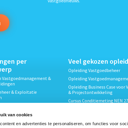
vastgoednieuws.
ingen per
Veel gekozen oplei
werp
Opleiding Vastgoedbeheer
ch Vastgoedmanagement &
Opleiding Vastgoedmanagem
eidingen
Opleiding Business Case voor 
heer & Exploitatie
& Projectontwikkeling
n
Cursus Conditiemeting NEN 27
cht & Contracten opleidingen
MJOP
wikkeling &
Opleiding Elementaire Bouwk
uik van cookies
ojecten opleidingen
Cursus EP-W Basis Woningen
ontent en advertenties te personaliseren, om functies voor soci
Onderhoud & Inspectie