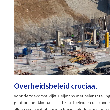
Overheidsbeleid cruciaal
Voor de toekomst kijkt Heijmans met belangstelling
gaat om het klimaat- en stikstofbeleid en de plann
alleen een positief vervolg krijgen als de werkvoorra