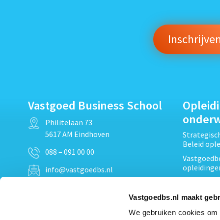
Vastgoed Business School
Opleid
onder
Philitelaan 73
5617 AM Eindhoven
Strategis
Beleid opl
088 – 091 00 00
Vastgoedbe
opleidinge
info@vastgoedbs.nl
Vastgoedre
KvK: 34153807
Projectont
Vastgoedbs.nl maakt gebr
BTW: NL809795863B01
Vastgoedpr
We gebruiken cookies om c
Techniek, 