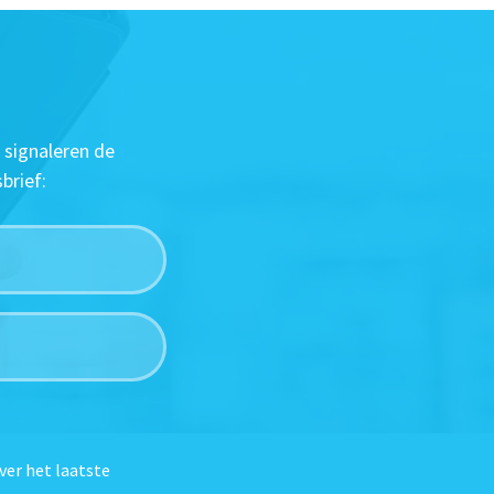
 signaleren de
brief:
ver het laatste