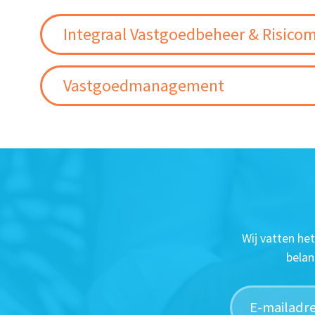
Integraal Vastgoedbeheer & Risic
Vastgoedmanagement
Wij vatten he
belan