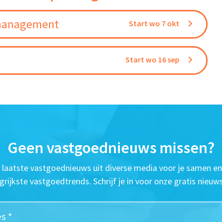
omanagement
Start wo 7 okt
Start wo 16 sep
Geen vastgoednieuws missen?
t laatste vastgoednieuws uit diverse media voor je samen en
grijkste vastgoedtrends. Schrijf je in voor onze gratis nieuws