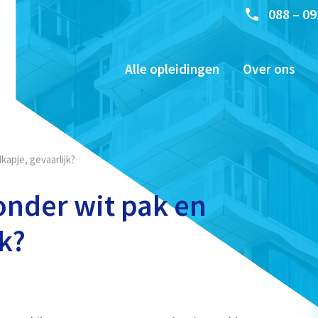
088 – 09
Alle opleidingen
Over ons
apje, gevaarlijk?
onder wit pak en
k?