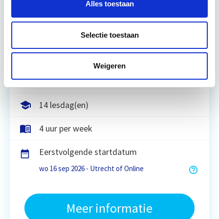
Alles toestaan
Leer hoe je problemen voorkomt én hoe je (helaas
onvermijdelijke) incidentele juridische ongelukken
zo goed mogelijk zelf kunt afhandelen. Klassikaal
Selectie toestaan
en online…
Lees verder
Weigeren
Utrecht en/of online
14 lesdag(en)
4 uur per week
Eerstvolgende startdatum
wo 16 sep 2026 - Utrecht of Online
Meer informatie