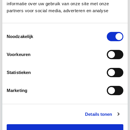
informatie over uw gebruik van onze site met onze
partners voor social media, adverteren en analyse
Business Case voor Vastgoed- &
Start do
Projectontwikkeling
10 sep
Toestemmingsselectie
Noodzakelijk
Klanttevredenheid &
Start wo 28
Huisvestingskwaliteit
okt
Voorkeuren
Omgevingsrecht
Start wo 28 okt
Statistieken
Marketing
Relevant bij dit artikel
Vastgoedrecht & Bouwrecht
Details tonen