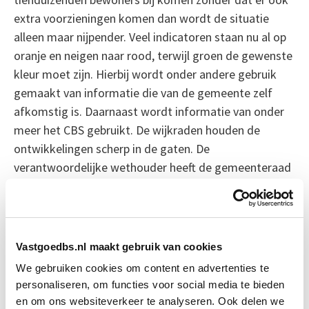
extra voorzieningen komen dan wordt de situatie
alleen maar nijpender. Veel indicatoren staan nu al op
oranje en neigen naar rood, terwijl groen de gewenste
kleur moet zijn. Hierbij wordt onder andere gebruik
gemaakt van informatie die van de gemeente zelf
afkomstig is. Daarnaast wordt informatie van onder
meer het CBS gebruikt. De wijkraden houden de
ontwikkelingen scherp in de gaten. De
verantwoordelijke wethouder heeft de gemeenteraad
toegezegd dat zij frequent op de hoogte wordt
gehouden van de ontwikkelingen.
Bron: NRC
Vastgoedbs.nl maakt gebruik van cookies
We gebruiken cookies om content en advertenties te
Boeiend verhaal? Duik dan eens
personaliseren, om functies voor social media te bieden
in deze opleidingen:
en om ons websiteverkeer te analyseren. Ook delen we