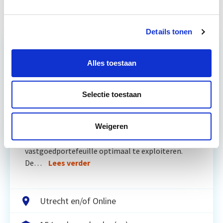
Details tonen
Alles toestaan
Relevant bij dit artikel
Vastgoedmanagement
Selectie toestaan
De opleiding Vastgoedmanagement biedt een
Weigeren
helder, integraal denk- en werkmodel om op
strategisch en tactisch niveau jouw
vastgoedportefeuille optimaal te exploiteren.
De…
Lees verder
Utrecht en/of Online