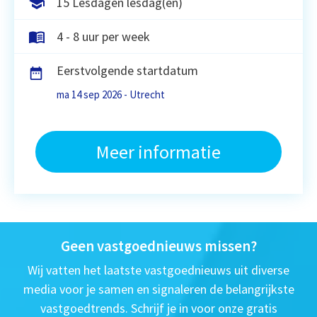
15 Lesdagen lesdag(en)
4 - 8 uur per week
Eerstvolgende startdatum
ma 14 sep 2026 - Utrecht
Meer informatie
Geen vastgoednieuws missen?
Wij vatten het laatste vastgoednieuws uit diverse
media voor je samen en signaleren de belangrijkste
vastgoedtrends. Schrijf je in voor onze gratis