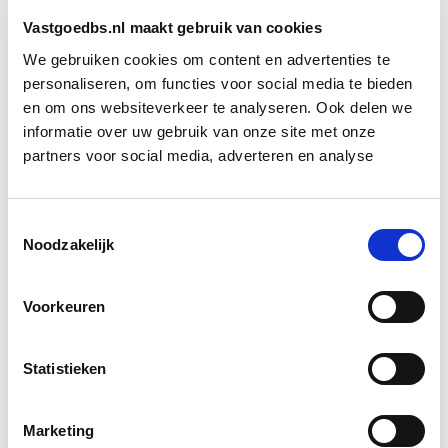
mogelijkheden. Alleen door Almere aantrekkelijk te
maken en te houden voor onze inwoners kunnen we er
Vastgoedbs.nl maakt gebruik van cookies
een welvarende stad van maken, aldus Julius
We gebruiken cookies om content en advertenties te
Lindenbergh.
personaliseren, om functies voor social media te bieden
en om ons websiteverkeer te analyseren. Ook delen we
informatie over uw gebruik van onze site met onze
Bron: Het Financieele Dagblad
partners voor social media, adverteren en analyse
Boeiend verhaal? Duik dan eens
in deze opleidingen:
Toestemmingsselectie
Noodzakelijk
Vastgoedfinanciering
Start do 19 nov
Voorkeuren
Business Case voor Vastgoed- &
Start do
Projectontwikkeling
Statistieken
10 sep
Marketing
Circulair Bouwen
Start do 24 sep