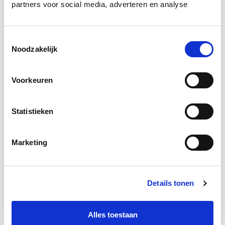
verbeteren. De belangrijkste trends in vastgoed
partners voor social media, adverteren en analyse
komen voorbij, waarbij de…
Lees verder
Toestemmingsselectie
Noodzakelijk
Utrecht en/of online
15 Lesdagen lesdag(en)
Voorkeuren
4 - 8 uur per week
Statistieken
Eerstvolgende startdatum
Marketing
do 10 sep 2026 - Utrecht of Online
Meer informatie
Details tonen
Alles toestaan