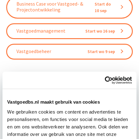
Business Case voor Vastgoed- &
Start do
Projectontwikkeling
10 sep
Vastgoedmanagement
Start wo 16 sep
Vastgoedbeheer
Start wo 9 sep
Relevant bij dit artikel
Business Case voor Vastgoed- &
Vastgoedbs.nl maakt gebruik van cookies
Projectontwikkeling
We gebruiken cookies om content en advertenties te
personaliseren, om functies voor social media te bieden
Tijdens deze opleiding leer je om integraal
en om ons websiteverkeer te analyseren. Ook delen we
vastgoedprojecten te realiseren en/of te
informatie over uw gebruik van onze site met onze