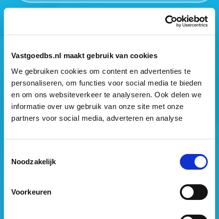
Mogen wij jouw gegevens opslaan?
*
Ja, ik geef toestemming om mijn gegevens op te slaan
en mij te informeren over het laatste vastgoednieuws.
Vastgoedbs.nl maakt gebruik van cookies
We gebruiken cookies om content en advertenties te
personaliseren, om functies voor social media te bieden
en om ons websiteverkeer te analyseren. Ook delen we
informatie over uw gebruik van onze site met onze
partners voor social media, adverteren en analyse
Vastgoed Business School
Toestemmingsselectie
Philitelaan 73
Noodzakelijk
5617 AM Eindhoven
088 – 091 00 00
Voorkeuren
info@vastgoedbs.nl