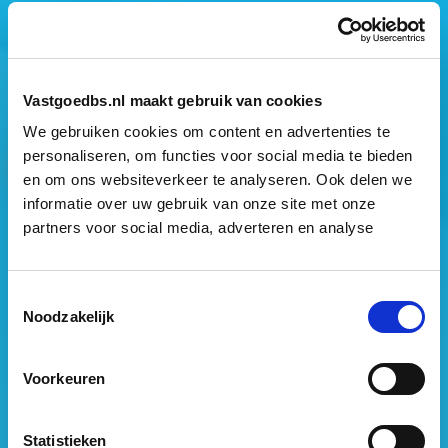
Mogen wij jouw gegevens opslaan?
*
Ja, ik geef toestemming om mijn gegevens op te slaan
en mij te informeren over het laatste vastgoednieuws.
Vastgoedbs.nl maakt gebruik van cookies
We gebruiken cookies om content en advertenties te
personaliseren, om functies voor social media te bieden
en om ons websiteverkeer te analyseren. Ook delen we
informatie over uw gebruik van onze site met onze
partners voor social media, adverteren en analyse
Vastgoed Business School
Philitelaan 73
Toestemmingsselectie
Noodzakelijk
5617 AM Eindhoven
088 – 091 00 00
Voorkeuren
info@vastgoedbs.nl
KvK: 34153807
Statistieken