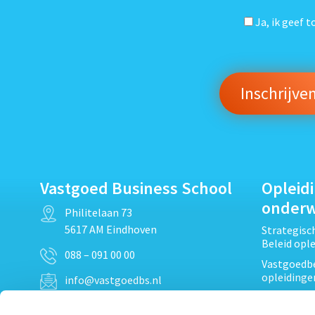
Ja, ik geef 
Vastgoed Business School
Opleid
onder
Philitelaan 73
5617 AM Eindhoven
Strategis
Beleid opl
088 – 091 00 00
Vastgoedbe
opleidinge
info@vastgoedbs.nl
Vastgoedre
KvK: 34153807