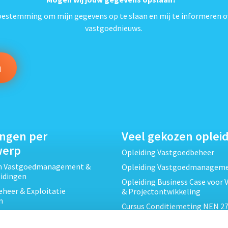
*
toestemming om mijn gegevens op te slaan en mij te informeren o
vastgoednieuws.
ingen per
Veel gekozen oplei
werp
Opleiding Vastgoedbeheer
ch Vastgoedmanagement &
Opleiding Vastgoedmanagem
eidingen
Opleiding Business Case voor 
heer & Exploitatie
& Projectontwikkeling
n
Cursus Conditiemeting NEN 27
cht & Contracten opleidingen
MJOP