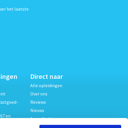
ver het laatste
dingen
Direct naar
Alle opleidingen
ent
Over ons
Vastgoed-
Reviews
Nieuws
67 en
Accreditaties
FAQ